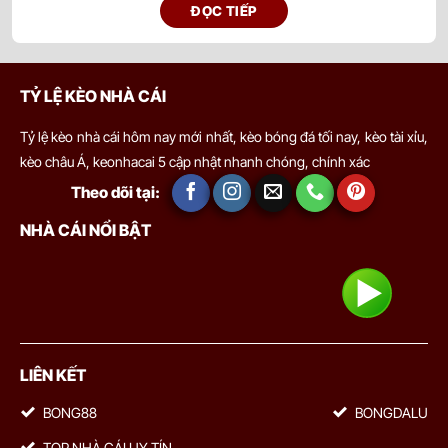
ĐỌC TIẾP
Tìm hiểu Livescore – Nền tảng cung cấp tỷ số bóng đá trực tiếp
TỶ LỆ KÈO NHÀ CÁI
Top 3 tính năng nổi bật của Livescore
Tỷ lệ kèo nhà cái hôm nay mới nhất, kèo bóng đá tối nay, kèo tài xỉu,
Hệ thống được đầu tư chuyên sâu về giao diện, tốc độ tải trang,
kèo châu Á, keonhacai 5 cập nhật nhanh chóng, chính xác
khả năng xử lý dữ liệu. Bet thủ có thể trải nghiệm các tính năng
Theo dõi tại:
hiện đại giúp việc theo dõi bóng đá trở nên dễ dàng, sinh động
hơn.
NHÀ CÁI NỔI BẬT
Cập nhật nhanh từng phút
Mọi diễn biến như bàn thắng, thẻ vàng, thẻ đỏ, thay người đều
được hiển thị sau vài giây. Theo thống kê nội bộ,
Livescore
có độ
trễ trung bình dưới 10 giây – một con số lý tưởng cho người chơi
yêu thích kèo rung hoặc soi kèo trực tiếp. Nhờ tốc độ phản hồi
LIÊN KẾT
gần như tức thì, người hâm mộ có thể đưa ra quyết định theo dõi,
dự đoán tỷ lệ kèo nhà cái chính xác hơn ngay trong thời gian thực.
BONG88
BONGDALU
Phân tích diễn biến trận đấu
TOP NHÀ CÁI UY TÍN