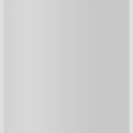
Tất cả trận đang live