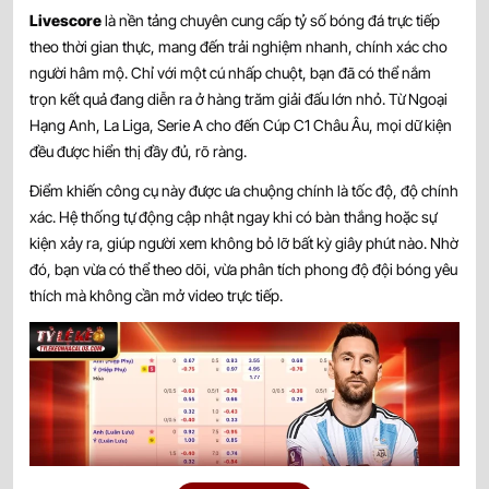
Livescore
là nền tảng chuyên cung cấp tỷ số bóng đá trực tiếp
theo thời gian thực, mang đến trải nghiệm nhanh, chính xác cho
người hâm mộ. Chỉ với một cú nhấp chuột, bạn đã có thể nắm
trọn kết quả đang diễn ra ở hàng trăm giải đấu lớn nhỏ. Từ Ngoại
Hạng Anh, La Liga, Serie A cho đến Cúp C1 Châu Âu, mọi dữ kiện
đều được hiển thị đầy đủ, rõ ràng.
Điểm khiến công cụ này được ưa chuộng chính là tốc độ, độ chính
xác. Hệ thống tự động cập nhật ngay khi có bàn thắng hoặc sự
kiện xảy ra, giúp người xem không bỏ lỡ bất kỳ giây phút nào. Nhờ
đó, bạn vừa có thể theo dõi, vừa phân tích phong độ đội bóng yêu
thích mà không cần mở video trực tiếp.