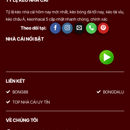
Tỷ lệ kèo nhà cái hôm nay mới nhất, kèo bóng đá tối nay, kèo tài xỉu,
kèo châu Á, keonhacai 5 cập nhật nhanh chóng, chính xác
Theo dõi tại:
NHÀ CÁI NỔI BẬT
LIÊN KẾT
BONG88
BONGDALU
TOP NHÀ CÁI UY TÍN
VỀ CHÚNG TÔI