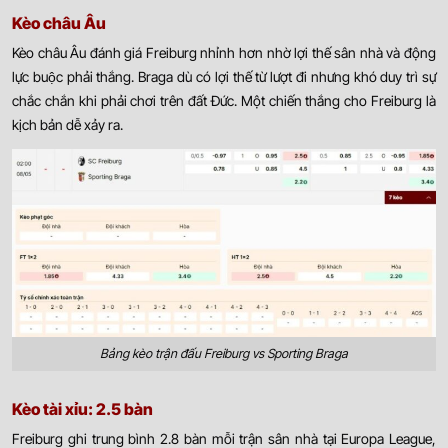
Kèo châu Âu
Kèo châu Âu đánh giá Freiburg nhỉnh hơn nhờ lợi thế sân nhà và động
lực buộc phải thắng. Braga dù có lợi thế từ lượt đi nhưng khó duy trì sự
chắc chắn khi phải chơi trên đất Đức. Một chiến thắng cho Freiburg là
kịch bản dễ xảy ra.
Bảng kèo trận đấu Freiburg vs Sporting Braga
Kèo tài xỉu: 2.5 bàn
Freiburg ghi trung bình 2.8 bàn mỗi trận sân nhà tại Europa League,