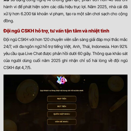
hành vi để phát hiện sớm các dấu hiệu trục lợi. Năm 2025, nhà cái đã
xử lý hơn 6.200 tài khoản vi phạm, tạo ra một sân chơi sạch cho cộng
đồng.
Đội ngũ CSKH hỗ trợ, tư vấn tận tâm và nhiệt tình
Đội ngũ CSKH với hơn 120 chuyên viên sẵn sàng giải đáp mọi thắc mắc
24/7, với đa ngôn ngữ hỗ trợ tiếng Việt, Anh, Thái, Indonesia. Hơn 92%
yêu cầu qua Live Chat được phản hồi dưới 60 giây. Thông qua khảo sát
của người dùng cuối năm 2025 ghi nhận chỉ số hài lòng về đội ngũ
CSKH đạt 4,7/5.