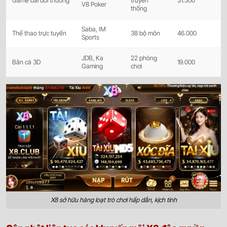
Game bài đổi thưởng
truyền
31.500
V8 Poker
thống
Saba, IM
Thể thao trực tuyến
38 bộ môn
46.000
Sports
JDB, Ka
22 phòng
Bắn cá 3D
19.000
Gaming
chơi
X8 sở hữu hàng loạt trò chơi hấp dẫn, kịch tính