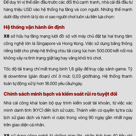
Để duy trì vị thế dẫn đầu trước các đối thủ cạnh tranh, nhà cái đã đầu tư
hàng triệu USD vào hệ thống hạ tầng và con người. Những thế mạnh
dưới đây chính là lý do vì sao người chơi luôn ưu tiên lựa chọn:
Hệ thống vận hành ổn định
X8
sở hữu hạ tầng mạng lưới đồ sộ với máy chủ đặt tại hai trung tâm
công nghệ lớn là Singapore và Hong Kong. Việc sử dụng băng thông
riêng biệt cho phép hệ thống chịu tải cùng lúc hơn 500.000 kết nối mà
không xảy ra tình trạng giật lag hay văng khỏi trò chơi.
Tốc độ tải trang chỉ mất trung bình 1,8 giây để truy cập sảnh game. Tỷ
lệ downtime (gián đoạn) chỉ ở mức 0,03 giờ/tháng. Hệ thống thanh
toán tự động xử lý hơn 18.000 yêu cầu/ngày.
Chính sách minh bạch và kiểm soát rủi ro tuyệt đối
Nhà cái công khai toàn bộ quy trình kiểm soát tài khoản, từ việc xác
minh danh tính (KYC) đến lịch sử cược. Thành viên có quyền tự tra cứu
lịch sử giao dịch và hành vi cược trong vòng 90 ngày gần nhất ngay
trên giao diện cá nhân.
X8
sử dụng công nghệ AI chống gian lận, phân tích hơn 40 tiêu chí