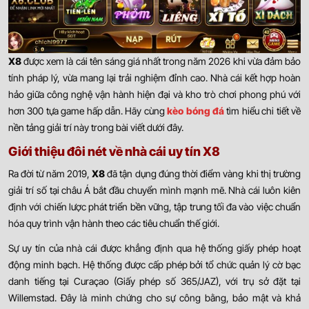
X8
được xem là cái tên sáng giá nhất trong năm 2026 khi vừa đảm bảo
tính pháp lý, vừa mang lại trải nghiệm đỉnh cao. Nhà cái kết hợp hoàn
hảo giữa công nghệ vận hành hiện đại và kho trò chơi phong phú với
hơn 300 tựa game hấp dẫn. Hãy cùng
kèo bóng đá
tìm hiểu chi tiết về
nền tảng giải trí này trong bài viết dưới đây.
Giới thiệu đôi nét về nhà cái uy tín X8
Ra đời từ năm 2019,
X8
đã tận dụng đúng thời điểm vàng khi thị trường
giải trí số tại châu Á bắt đầu chuyển mình mạnh mẽ. Nhà cái luôn kiên
định với chiến lược phát triển bền vững, tập trung tối đa vào việc chuẩn
hóa quy trình vận hành theo các tiêu chuẩn thế giới.
Sự uy tín của nhà cái được khẳng định qua hệ thống giấy phép hoạt
động minh bạch. Hệ thống được cấp phép bởi tổ chức quản lý cờ bạc
danh tiếng tại Curaçao (Giấy phép số 365/JAZ), với trụ sở đặt tại
Willemstad. Đây là minh chứng cho sự công bằng, bảo mật và khả