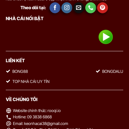
Theo dõi tại:
NHÀ CÁI NỔI BẬT
LIÊN KẾT
BONG88
BONGDALU
TOP NHÀ CÁI UY TÍN
VỀ CHÚNG TÔI
Website chính thức: rooqi.io
Hotline: 09 3838 6868
Email:
keonhacai38@gmail.com