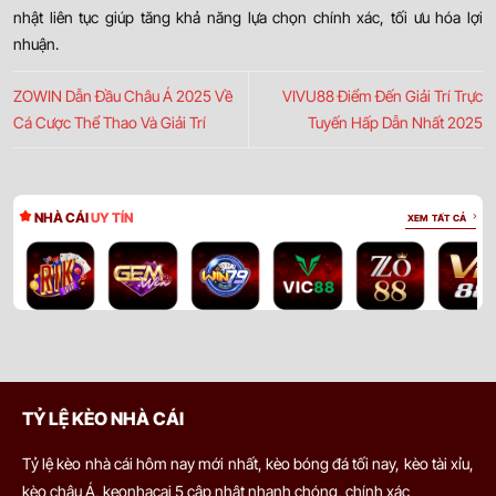
nhật liên tục giúp tăng khả năng lựa chọn chính xác, tối ưu hóa lợi
nhuận.
ZOWIN Dẫn Đầu Châu Á 2025 Về
VIVU88 Điểm Đến Giải Trí Trực
Cá Cược Thể Thao Và Giải Trí
Tuyến Hấp Dẫn Nhất 2025
NHÀ CÁI
UY TÍN
XEM TẤT CẢ
TỶ LỆ KÈO NHÀ CÁI
Tỷ lệ kèo nhà cái hôm nay mới nhất, kèo bóng đá tối nay, kèo tài xỉu,
kèo châu Á, keonhacai 5 cập nhật nhanh chóng, chính xác