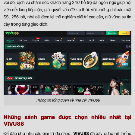
với đó, dịch vụ chăm sóc khách hàng 24/7 hỗ trợ đa ngôn ngữ giúp hội
viên dễ dàng tiếp cận, giải quyết vấn đề kịp thời. Với chứng chỉ bảo mật
SSL 256-bit, nhà cái đem lại trải nghiệm giải trí cao cấp, giữ vững sự tin
cậy trong từng giao dịch.
Thông tin tổng quan về nhà cái VIVU88
Những sảnh game được chọn nhiều nhất tại
VIVU88
Để đáp ứng nhu cầu giải trí đa dạng,
VIVU88
đã xây dựng hệ thống