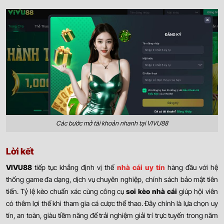
Các bước mở tài khoản nhanh tại VIVU88
Lời kết
VIVU88
tiếp tục khẳng định vị thế
nhà cái uy tín
hàng đầu với hệ
thống game đa dạng, dịch vụ chuyên nghiệp, chính sách bảo mật tiên
tiến. Tỷ lệ kèo chuẩn xác cùng công cụ
soi kèo nhà cái
giúp hội viên
có thêm lợi thế khi tham gia cá cược thể thao. Đây chính là lựa chọn uy
tín, an toàn, giàu tiềm năng để trải nghiệm giải trí trực tuyến trong năm