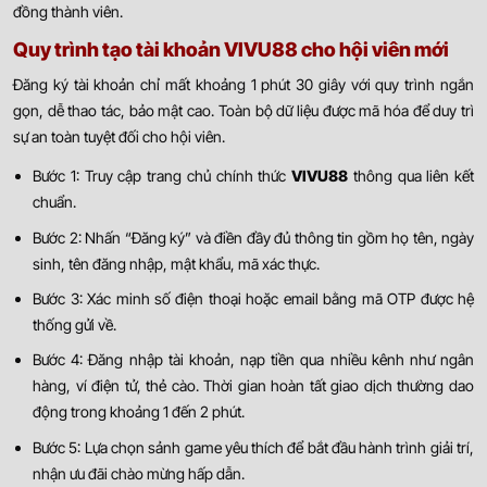
đồng thành viên.
Quy trình tạo tài khoản VIVU88 cho hội viên mới
Đăng ký tài khoản chỉ mất khoảng 1 phút 30 giây với quy trình ngắn
gọn, dễ thao tác, bảo mật cao. Toàn bộ dữ liệu được mã hóa để duy trì
sự an toàn tuyệt đối cho hội viên.
Bước 1: Truy cập trang chủ chính thức
VIVU88
thông qua liên kết
chuẩn.
Bước 2: Nhấn “Đăng ký” và điền đầy đủ thông tin gồm họ tên, ngày
sinh, tên đăng nhập, mật khẩu, mã xác thực.
Bước 3: Xác minh số điện thoại hoặc email bằng mã OTP được hệ
thống gửi về.
Bước 4: Đăng nhập tài khoản, nạp tiền qua nhiều kênh như ngân
hàng, ví điện tử, thẻ cào. Thời gian hoàn tất giao dịch thường dao
động trong khoảng 1 đến 2 phút.
Bước 5: Lựa chọn sảnh game yêu thích để bắt đầu hành trình giải trí,
nhận ưu đãi chào mừng hấp dẫn.