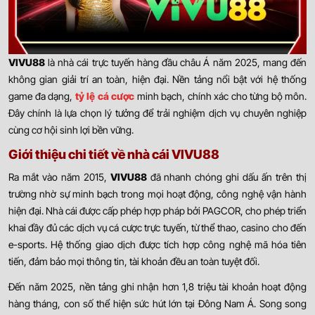
VIVU88
là nhà cái trực tuyến hàng đầu châu Á năm 2025, mang đến
không gian giải trí an toàn, hiện đại. Nền tảng nổi bật với hệ thống
game đa dạng,
tỷ lệ cá cược
minh bạch, chính xác cho từng bộ môn.
Đây chính là lựa chọn lý tưởng để trải nghiệm dịch vụ chuyên nghiệp
cùng cơ hội sinh lợi bền vững.
Giới thiệu chi tiết về nhà cái VIVU88
Ra mắt vào năm 2015,
VIVU88
đã nhanh chóng ghi dấu ấn trên thị
trường nhờ sự minh bạch trong mọi hoạt động, công nghệ vận hành
hiện đại. Nhà cái được cấp phép hợp pháp bởi PAGCOR, cho phép triển
khai đầy đủ các dịch vụ cá cược trực tuyến, từ thể thao, casino cho đến
e-sports. Hệ thống giao dịch được tích hợp công nghệ mã hóa tiên
tiến, đảm bảo mọi thông tin, tài khoản đều an toàn tuyệt đối.
Đến năm 2025, nền tảng ghi nhận hơn 1,8 triệu tài khoản hoạt động
hàng tháng, con số thể hiện sức hút lớn tại Đông Nam Á. Song song