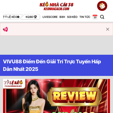
Bỏ
qua
nội
TỶ LỆ KÈO
KQBD
LIVESCORE
BXH
SOI KÈO
TIN TỨC
dung
VIVU88 Điểm Đến Giải Trí Trực Tuyến Hấp
Dẫn Nhất 2025